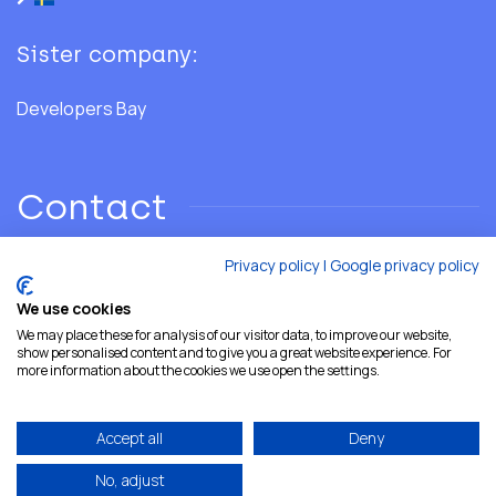
Sister company:
Developers Bay
Contact
Privacy policy
|
Google privacy policy
Phone: +46 706 28 02 86
We use cookies
We may place these for analysis of our visitor data, to improve our website,
Email:
hello@developersshore.com
show personalised content and to give you a great website experience. For
more information about the cookies we use open the settings.
Accept all
Deny
No, adjust